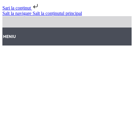
Sari la conținut
Salt la navigare
Salt la conținutul principal
MENIU