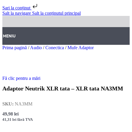
Sari la conținut
Salt la navigare
Salt la conținutul principal
MENIU
Prima pagină
/
Audio
/
Conectica
/
Mufe Adaptor
Fă clic pentru a mări
Adaptor Neutrik XLR tata – XLR tata NA3MM
SKU:
NA3MM
49,98
lei
41,31
lei
fără TVA