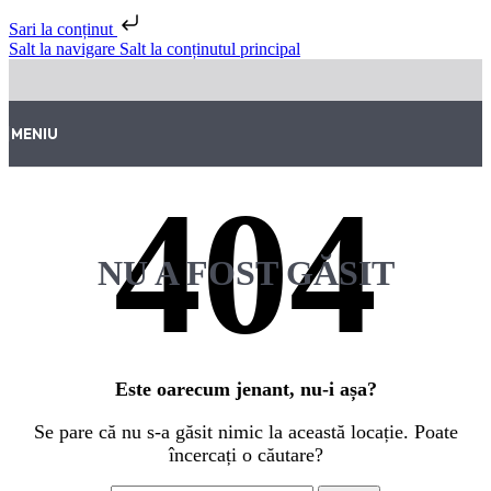
Sari la conținut
Salt la navigare
Salt la conținutul principal
MENIU
NU A FOST GĂSIT
Este oarecum jenant, nu-i așa?
Se pare că nu s-a găsit nimic la această locație. Poate
încercați o căutare?