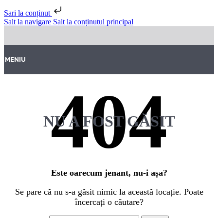
Sari la conținut
Salt la navigare
Salt la conținutul principal
MENIU
NU A FOST GĂSIT
Este oarecum jenant, nu-i așa?
Se pare că nu s-a găsit nimic la această locație. Poate
încercați o căutare?