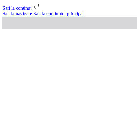
Sari la conținut
Salt la navigare
Salt la conținutul principal