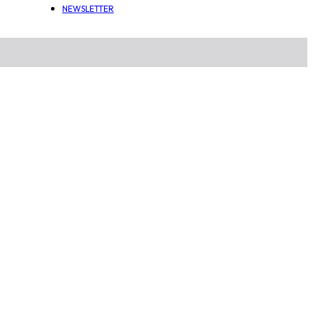
NEWSLETTER
ABONEAZĂ-TE LA NEWSLETTE
Email
Trimite