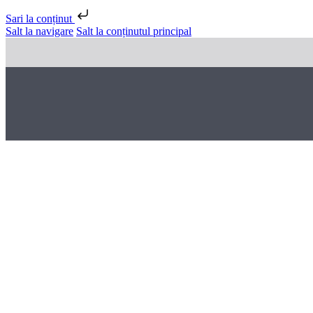
Sari la conținut
Salt la navigare
Salt la conținutul principal