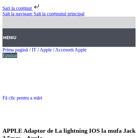
Sari la conținut
Salt la navigare
Salt la conținutul principal
MENIU
Prima pagină
/
IT
/
Apple
/
Accesorii Apple
Epuizat
Fă clic pentru a mări
APPLE Adaptor de La lightning IOS la mufa Jack