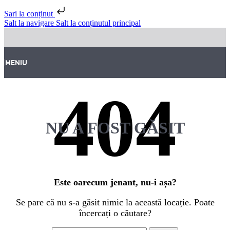
Sari la conținut
Salt la navigare
Salt la conținutul principal
MENIU
NU A FOST GĂSIT
Este oarecum jenant, nu-i așa?
Se pare că nu s-a găsit nimic la această locație. Poate
încercați o căutare?