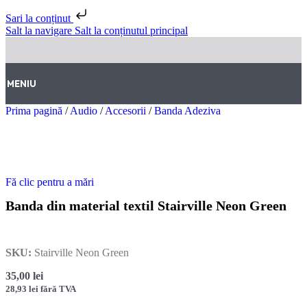
Sari la conținut
Salt la navigare
Salt la conținutul principal
MENIU
Prima pagină
/
Audio
/
Accesorii
/
Banda Adeziva
Fă clic pentru a mări
Banda din material textil Stairville Neon Green
SKU:
Stairville Neon Green
35,00
lei
28,93
lei
fără TVA