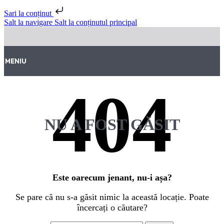
Sari la conținut
Salt la navigare
Salt la conținutul principal
MENIU
NU A FOST GĂSIT
Este oarecum jenant, nu-i așa?
Se pare că nu s-a găsit nimic la această locație. Poate
încercați o căutare?