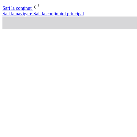
Sari la conținut
Salt la navigare
Salt la conținutul principal