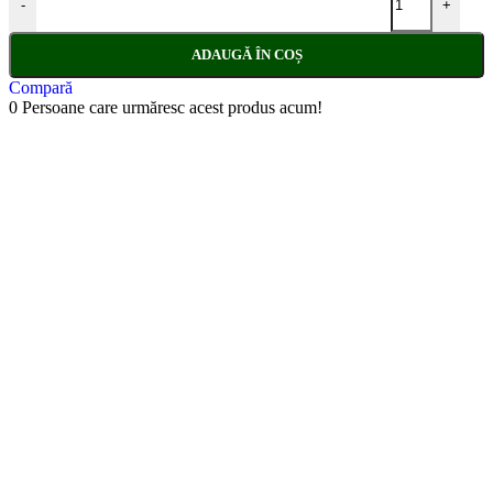
-
+
ADAUGĂ ÎN COȘ
Compară
0
Persoane care urmăresc acest produs acum!