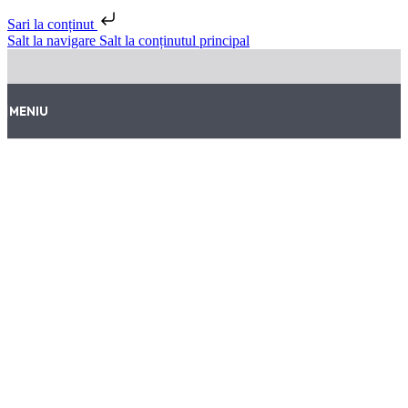
Sari la conținut
Salt la navigare
Salt la conținutul principal
MENIU