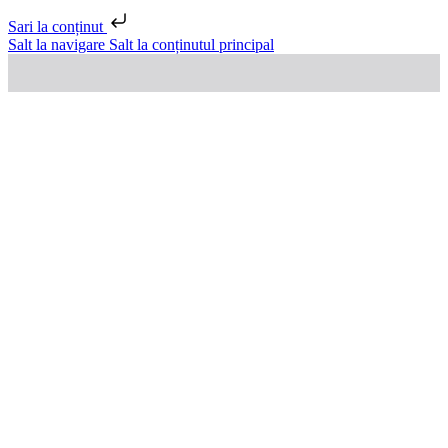
Sari la conținut
Salt la navigare
Salt la conținutul principal