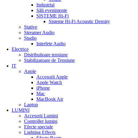
Industrial
Săli evenimente
SISTEME Hi-Fi
Sisteme Hi-Fi Acoustic Density
Stative
Streamer Audio
Studio
Interfete Audio
Electrice
Distribuitoare tensiune
Stabilizatoare de Tensiune
Difuzoare
IT
Apple
Accesorii Apple
Apple Watch
iPhone
Mac
MacBook Air
Laptop
LUMINI
Accesorii Lumini
Controller lumini
Efecte speciale
Lighting Effects
Efecte Beam