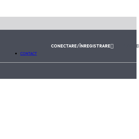
ABONEAZĂ-TE LA NEWSLETTER
Email
Trimite
Va fi utilizat în conformitate cu
Politica de Confidențialitat
CONECTARE / ÎNREGISTRARE
0,00
LE
CONTACT