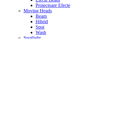
Proiectoare Efecte
Moving Heads
Beam
Hibrid
Spot
Wash
Spotlight
Spoturi Par
Transmitatoare Wireless
Tratare Acustica
Accesorii Materiale Acustice
Microfoane
Materiale fono – absorbtie
Materiale fono – difuzie
Materiale fono – izolatoare
Seturi Tratare Acustica
Video
Accesorii Camere Video
Camere Video
Camere Video Profesionale
Camere Videoconferinta PTZ
Controller Video
Convertoare Video
Drone si Stabilizator
Echipament Streaming