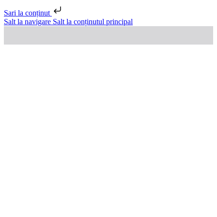
Sari la conținut
Salt la navigare
Salt la conținutul principal