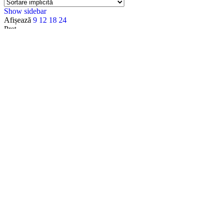
Show sidebar
Afișează
9
12
18
24
Preț
Filtru
Categorii
Accesorii
Accesorii Apple
Accesorii Camere Video
Accesorii Lumini
Accesorii Materiale Acustice
Accesorii pentru intretinerea echipamentelor
Acoustic Density
Acoustic Density
Alte Mufe
Amplificatoare Audio
Amplificatoare audio PA 100V
Amplificatoare HI-FI
Analizatoare Audio
Apple
Apple Watch
Audio
Audio Technica