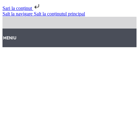
Sari la conținut
Salt la navigare
Salt la conținutul principal
MENIU