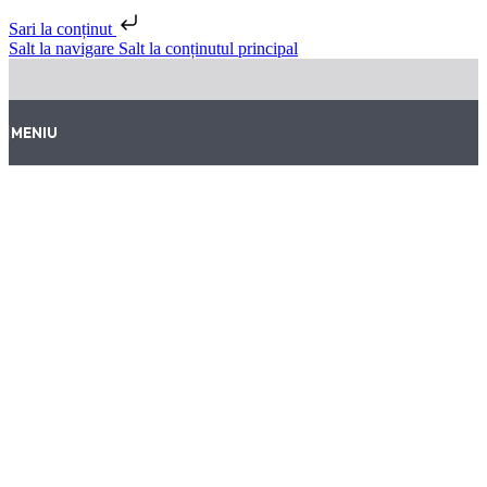
Sari la conținut
Salt la navigare
Salt la conținutul principal
MENIU