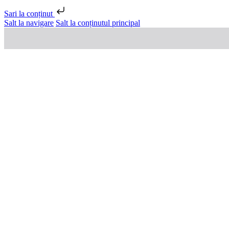
Sari la conținut
Salt la navigare
Salt la conținutul principal