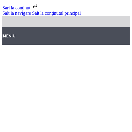
Sari la conținut
Salt la navigare
Salt la conținutul principal
MENIU