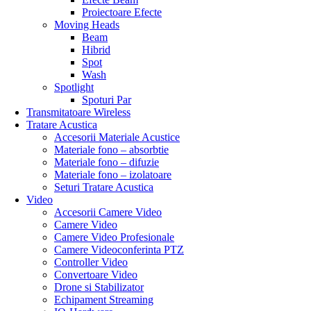
Proiectoare Efecte
Moving Heads
Beam
Hibrid
Spot
Wash
Spotlight
Spoturi Par
Transmitatoare Wireless
Tratare Acustica
Accesorii Materiale Acustice
Materiale fono – absorbtie
Materiale fono – difuzie
Materiale fono – izolatoare
Seturi Tratare Acustica
Video
Accesorii Camere Video
Camere Video
Camere Video Profesionale
Camere Videoconferinta PTZ
Controller Video
Convertoare Video
Drone si Stabilizator
Echipament Streaming