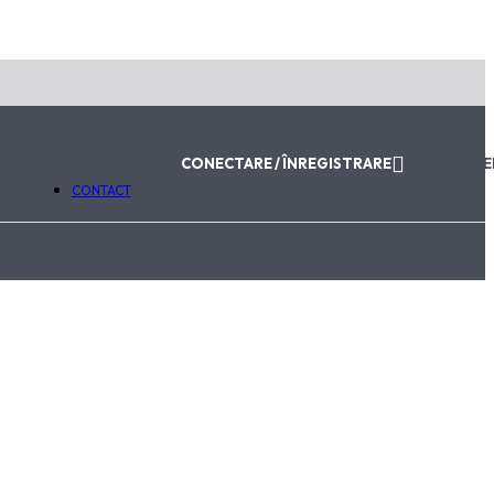
ABONEAZĂ-TE LA NEWSLETTER
Email
Trimite
Va fi utilizat în conformitate cu
Politica de Confidențialitat
CONECTARE / ÎNREGISTRARE
0,00
LE
CONTACT