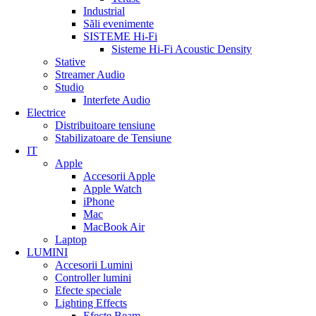
Industrial
Crează o atmosfera ideală pentru cl
Săli evenimente
Vezi produse
SISTEME Hi-Fi
Sisteme Hi-Fi
Sisteme Hi-Fi Acoustic Density
Stative
Sisteme Hi-Fi Acoustic 
Streamer Audio
Sistem audio Este
Studio
Sistem audio Este
Interfete Audio
Sistem Audio Pro
Electrice
Sistem Audio Pro
Distribuitoare tensiune
Sistem Audio Pro
Stabilizatoare de Tensiune
Sistem Acoustic 
IT
Sistem Acoustic D
Apple
Alte
Accesorii Apple
Sistem audio Este
Apple Watch
Sistem audio Este
iPhone
Cabluri
Mac
MacBook Air
Laptop
LUMINI
Accesorii Lumini
Controller lumini
Efecte speciale
Lighting Effects
Efecte Beam