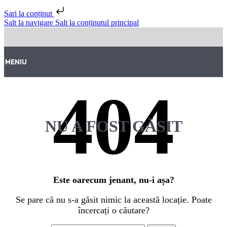
Sari la conținut
Salt la navigare
Salt la conținutul principal
MENIU
NU A FOST GĂSIT
Este oarecum jenant, nu-i așa?
Se pare că nu s-a găsit nimic la această locație. Poate
încercați o căutare?