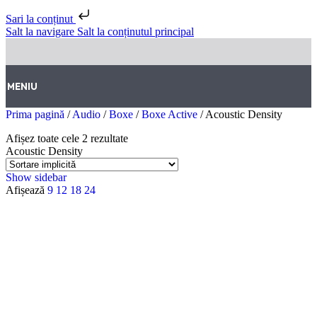
Sari la conținut
Salt la navigare
Salt la conținutul principal
MENIU
Prima pagină
/
Audio
/
Boxe
/
Boxe Active
/
Acoustic Density
Afișez toate cele 2 rezultate
Acoustic Density
Show sidebar
Afișează
9
12
18
24