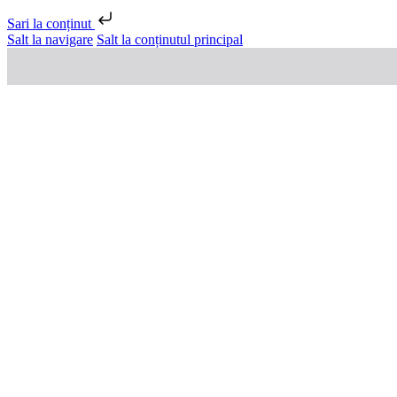
Sari la conținut
Salt la navigare
Salt la conținutul principal