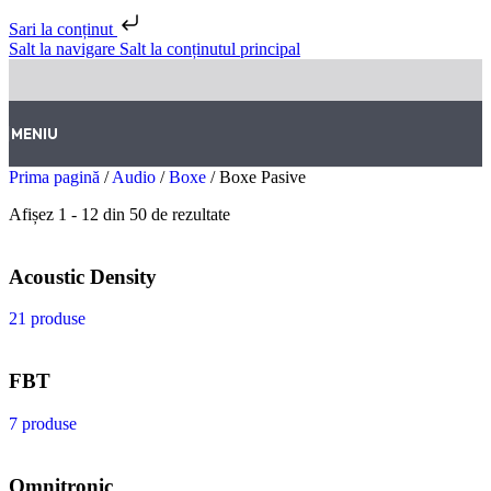
Sari la conținut
Salt la navigare
Salt la conținutul principal
MENIU
Prima pagină
/
Audio
/
Boxe
/
Boxe Pasive
Afișez 1 - 12 din 50 de rezultate
Acoustic Density
21 produse
FBT
7 produse
Omnitronic