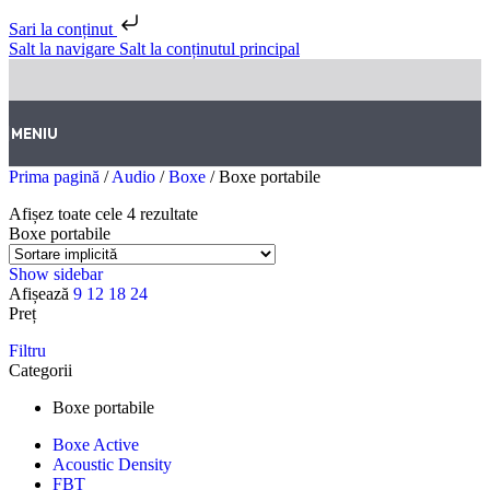
Sari la conținut
Salt la navigare
Salt la conținutul principal
MENIU
Prima pagină
/
Audio
/
Boxe
/
Boxe portabile
Afișez toate cele 4 rezultate
Boxe portabile
Show sidebar
Afișează
9
12
18
24
Preț
Filtru
Categorii
Boxe portabile
Boxe Active
Acoustic Density
FBT