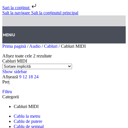
Sari la conținut
Salt la navigare
Salt la conținutul principal
MENIU
Prima pagină
/
Audio
/
Cabluri
/
Cabluri MIDI
Afișez toate cele 2 rezultate
Cabluri MIDI
Show sidebar
Afișează
9
12
18
24
Preț
Filtru
Categorii
Cabluri MIDI
Cablu la metru
Cablu de putere
Cablu de semnal