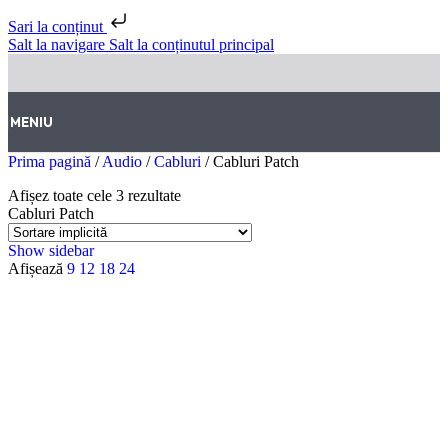
Sari la conținut
Salt la navigare
Salt la conținutul principal
MENIU
Prima pagină
/
Audio
/
Cabluri
/
Cabluri Patch
Afișez toate cele 3 rezultate
Cabluri Patch
Show sidebar
Afișează
9
12
18
24