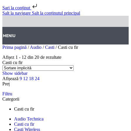
Sari la conținut
Salt la navigare
Salt la conținutul principal
MENIU
Prima pagină
/
Audio
/
Casti
/
Casti cu fir
Afișez 1 - 12 din 20 de rezultate
Casti cu fir
Show sidebar
Afișează
9
12
18
24
Preț
Filtru
Categorii
Casti cu fir
Audio Technica
Casti cu fir
Casti Wireless