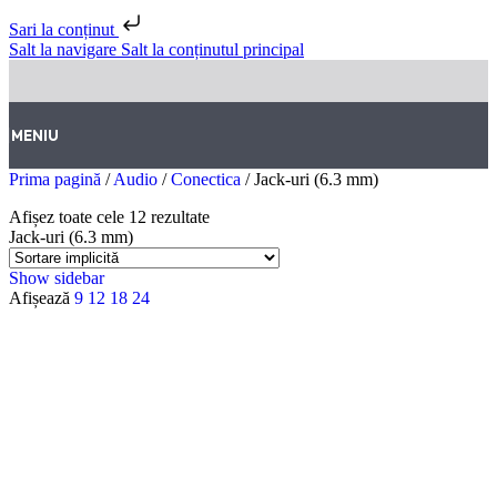
Sari la conținut
Salt la navigare
Salt la conținutul principal
MENIU
Prima pagină
/
Audio
/
Conectica
/
Jack-uri (6.3 mm)
Afișez toate cele 12 rezultate
Jack-uri (6.3 mm)
Show sidebar
Afișează
9
12
18
24