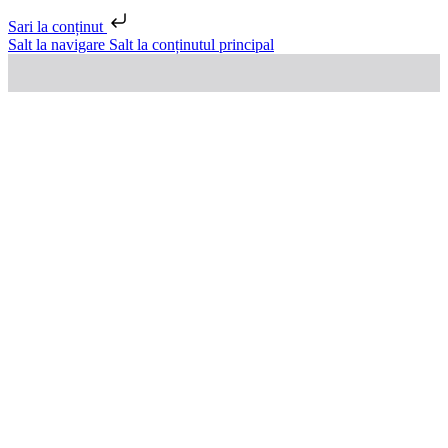
Sari la conținut
Salt la navigare
Salt la conținutul principal