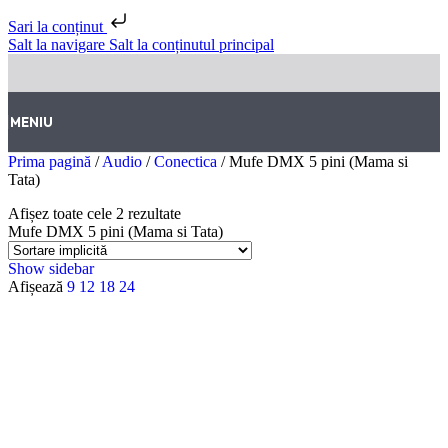
Sari la conținut
Salt la navigare
Salt la conținutul principal
MENIU
Prima pagină
/
Audio
/
Conectica
/
Mufe DMX 5 pini (Mama si
Tata)
Afișez toate cele 2 rezultate
Mufe DMX 5 pini (Mama si Tata)
Show sidebar
Afișează
9
12
18
24