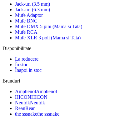
Jack-uri (3.5 mm)
Jack-uri (6.3 mm)
Mufe Adaptor
Mufe BNC
Mufe DMX 5 pini (Mama si Tata)
Mufe RCA
Mufe XLR 3 poli (Mama si Tata)
Disponibilitate
La reducere
În stoc
Înapoi în stoc
Branduri
Amphenol
Amphenol
HICON
HICON
Neutrik
Neutrik
Rean
Rean
the sssnake
the sssnake