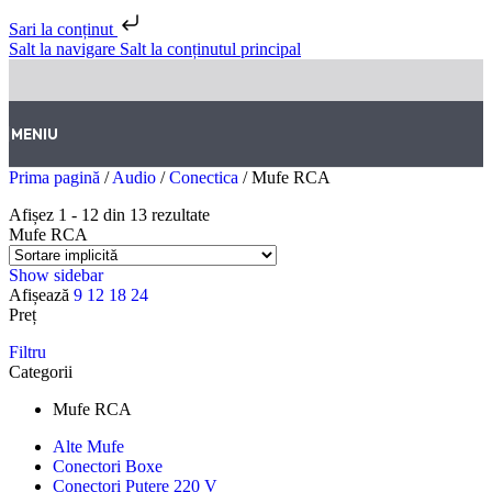
Sari la conținut
Salt la navigare
Salt la conținutul principal
MENIU
Prima pagină
/
Audio
/
Conectica
/
Mufe RCA
Afișez 1 - 12 din 13 rezultate
Mufe RCA
Show sidebar
Afișează
9
12
18
24
Preț
Filtru
Categorii
Mufe RCA
Alte Mufe
Conectori Boxe
Conectori Putere 220 V