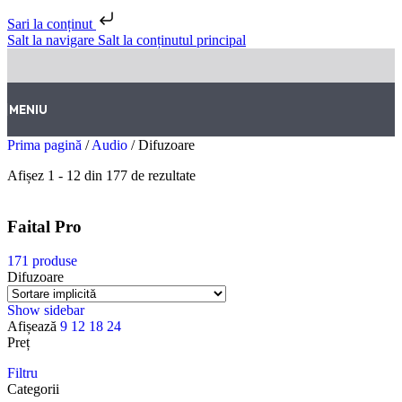
Sari la conținut
Salt la navigare
Salt la conținutul principal
MENIU
Prima pagină
/
Audio
/
Difuzoare
Afișez 1 - 12 din 177 de rezultate
Faital Pro
171 produse
Difuzoare
Show sidebar
Afișează
9
12
18
24
Preț
Filtru
Categorii