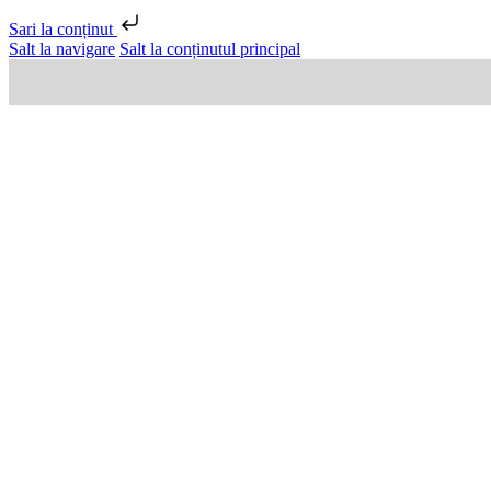
Sari la conținut
Salt la navigare
Salt la conținutul principal