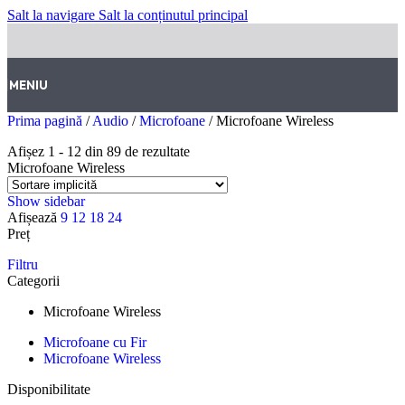
Salt la navigare
Salt la conținutul principal
MENIU
Prima pagină
/
Audio
/
Microfoane
/
Microfoane Wireless
Afișez 1 - 12 din 89 de rezultate
Microfoane Wireless
Show sidebar
Afișează
9
12
18
24
Preț
Filtru
Categorii
Microfoane Wireless
Microfoane cu Fir
Microfoane Wireless
Disponibilitate