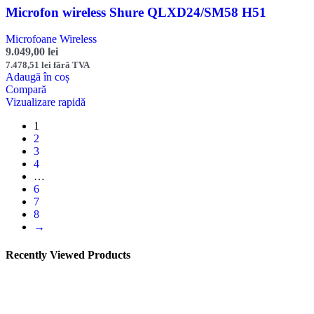
Microfon wireless Shure QLXD24/SM58 H51
Microfoane Wireless
9.049,00
lei
7.478,51
lei
fără TVA
Adaugă în coș
Compară
Vizualizare rapidă
1
2
3
4
…
6
7
8
→
Recently Viewed Products