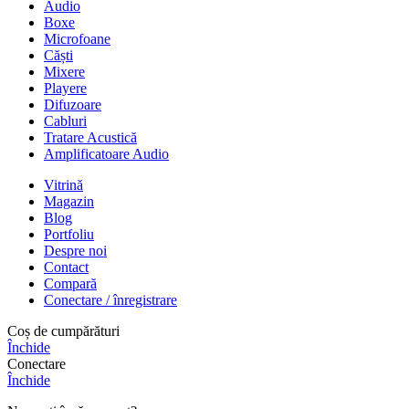
Audio
Boxe
Microfoane
Căști
Mixere
Playere
Difuzoare
Cabluri
Tratare Acustică
Amplificatoare Audio
Vitrină
Magazin
Blog
Portfoliu
Despre noi
Contact
Compară
Conectare / înregistrare
Coș de cumpărături
Închide
Conectare
Închide