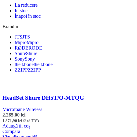
La reducere
În stoc
Înapoi în stoc
Branduri
JTS
JTS
Mipro
Mipro
RØDE
RØDE
Shure
Shure
Sony
Sony
the t.bone
the t.bone
ZZIPP
ZZIPP
HeadSet Shure DH5T/O-MTQG
Microfoane Wireless
2.265,00
lei
1.871,90
lei
fără TVA
Adaugă în coș
Compară
Vizualizare rapidă