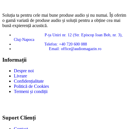
Soluția ta pentru cele mai bune produse audio și nu numai. Îți oferim
o gamă variată de produse audio și soluții pentru a obține cea mai
bună expierență acustică.
P-ța Uniri nr. 12 (Str. Episcop Ioan Bob, nr. 3),
Cluj-Napoca
Telefon: +40 720 600 088
Email: office@audiomagazin.ro
Informații
Despre noi
Livrare
Confidențialitate
Politică de Cookies
Termeni și condiții
Suport Clienți
Contact