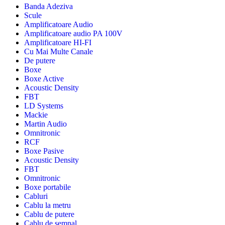
Banda Adeziva
Scule
Amplificatoare Audio
Amplificatoare audio PA 100V
Amplificatoare HI-FI
Cu Mai Multe Canale
De putere
Boxe
Boxe Active
Acoustic Density
FBT
LD Systems
Mackie
Martin Audio
Omnitronic
RCF
Boxe Pasive
Acoustic Density
FBT
Omnitronic
Boxe portabile
Cabluri
Cablu la metru
Cablu de putere
Cablu de semnal