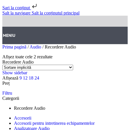
Sari la conținut
Salt la navigare
Salt la conținutul principal
MENIU
Prima pagină
/
Audio
/
Recordere Audio
Afișez toate cele 2 rezultate
Recordere Audio
Show sidebar
Afișează
9
12
18
24
Preț
Filtru
Categorii
Recordere Audio
Accesorii
Accesorii pentru intretinerea echipamentelor
Analizatoare Audio