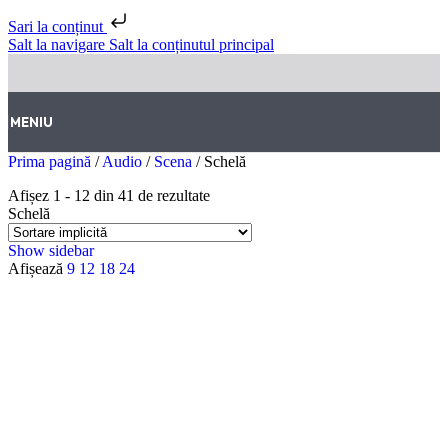
Sari la conținut
Salt la navigare
Salt la conținutul principal
MENIU
Prima pagină
/
Audio
/
Scena
/
Schelă
Afișez 1 - 12 din 41 de rezultate
Schelă
Show sidebar
Afișează
9
12
18
24