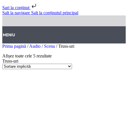
Sari la conținut
Salt la navigare
Salt la conținutul principal
MENIU
Prima pagină
/
Audio
/
Scena
/
Truss-uri
Afișez toate cele 5 rezultate
Truss-uri