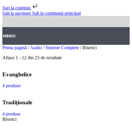
Sari la conținut
Salt la navigare
Salt la conținutul principal
MENIU
Prima pagină
/
Audio
/
Sisteme Complete
/
Biserici
Afișez 1 - 12 din 23 de rezultate
Evanghelice
4 produse
Tradiționale
4 produse
Biserici