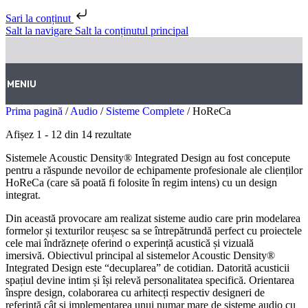
Sari la conținut
Salt la navigare
Salt la conținutul principal
MENIU
Prima pagină
/
Audio
/
Sisteme Complete
/
HoReCa
Afișez 1 - 12 din 14 rezultate
Sistemele Acoustic Density®️ Integrated Design au fost concepute
pentru a răspunde nevoilor de echipamente profesionale ale clienților
HoReCa (care să poată fi folosite în regim intens) cu un design
integrat.
Din această provocare am realizat sisteme audio care prin modelarea
formelor și texturilor reușesc sa se întrepătrundă perfect cu proiectele
cele mai îndrăznețe oferind o experință acustică și vizuală
imersivă. Obiectivul principal al sistemelor Acoustic Density®️
Integrated Design este “decuplarea” de cotidian. Datorită acusticii
spațiul devine intim și își relevă personalitatea specifică. Orientarea
înspre design, colaborarea cu arhitecți respectiv designeri de
referință cât și implementarea unui numar mare de sisteme audio cu