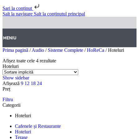
Sari la conținut
Salt la navigare
Salt la conținutul principal
MENIU
Prima pagină
/
Audio
/
Sisteme Complete
/
HoReCa
/
Hoteluri
Afișez toate cele 4 rezultate
Hoteluri
Show sidebar
Afișează
9
12
18
24
Preț
Filtru
Categorii
Hoteluri
Cafenele și Restaurante
Hoteluri
Terase