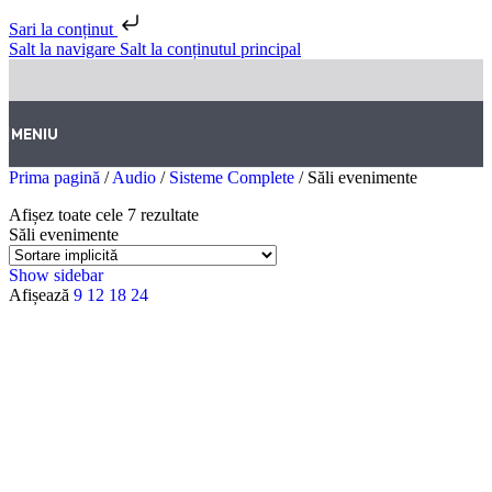
Sari la conținut
Salt la navigare
Salt la conținutul principal
MENIU
Prima pagină
/
Audio
/
Sisteme Complete
/
Săli evenimente
Afișez toate cele 7 rezultate
Săli evenimente
Show sidebar
Afișează
9
12
18
24