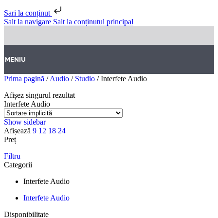
Sari la conținut
Salt la navigare
Salt la conținutul principal
MENIU
Prima pagină
/
Audio
/
Studio
/
Interfete Audio
Afișez singurul rezultat
Interfete Audio
Show sidebar
Afișează
9
12
18
24
Preț
Filtru
Categorii
Interfete Audio
Interfete Audio
Disponibilitate