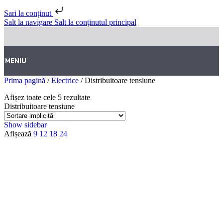
Sari la conținut
Salt la navigare
Salt la conținutul principal
MENIU
Prima pagină
/
Electrice
/
Distribuitoare tensiune
Afișez toate cele 5 rezultate
Distribuitoare tensiune
Show sidebar
Afișează
9
12
18
24