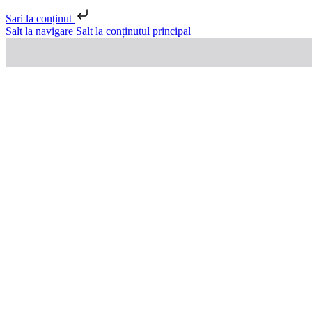
Sari la conținut
Salt la navigare
Salt la conținutul principal