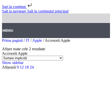
Sari la conținut
Salt la navigare
Salt la conținutul principal
MENIU
Prima pagină
/
IT
/
Apple
/
Accesorii Apple
Afișez toate cele 2 rezultate
Accesorii Apple
Show sidebar
Afișează
9
12
18
24