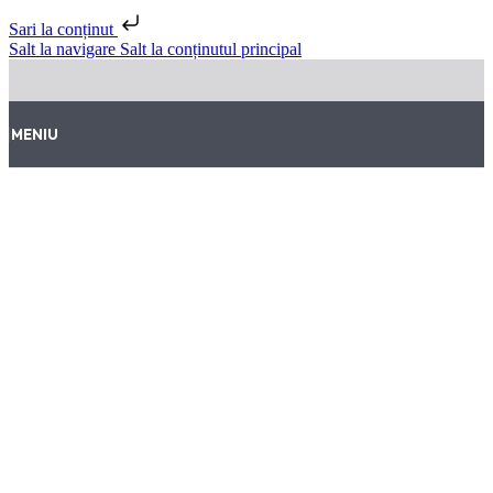
Sari la conținut
Salt la navigare
Salt la conținutul principal
MENIU