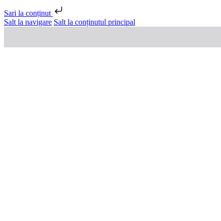
Sari la conținut
Salt la navigare
Salt la conținutul principal